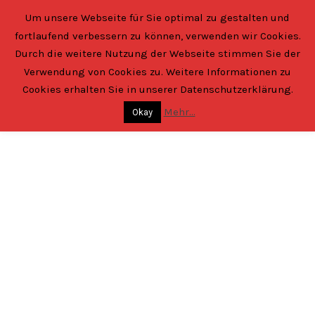
Skip
Um unsere Webseite für Sie optimal zu gestalten und
to
fortlaufend verbessern zu können, verwenden wir Cookies.
content
Verein der Kegler
von Aschaffenburg und Umgebung e.V.
Durch die weitere Nutzung der Webseite stimmen Sie der
Verwendung von Cookies zu. Weitere Informationen zu
Cookies erhalten Sie in unserer Datenschutzerklärung.
Mehr...
BZM 2016
Okay