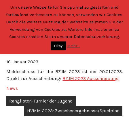
Skip
Um unsere Webseite für Sie optimal zu gestalten und
to
fortlaufend verbessern zu können, verwenden wir Cookies.
content
Verein der Kegler
von Aschaffenburg und Umgebung e.V.
Durch die weitere Nutzung der Webseite stimmen Sie der
Verwendung von Cookies zu. Weitere Informationen zu
Cookies erhalten Sie in unserer Datenschutzerklärung.
Mehr...
Bezirksjugendmeisterschaften 2023
Okay
16. Januar 2023
Meldeschluss für die BZJM 2023 ist der 20.01.2023.
Direkt zur Ausschreibung:
BZJM 2023 Ausschreibung
News
Beitragsnavigation
Ranglisten-Turnier der Jugend
HVMM 2023: Zwischenergebnisse/Spielplan